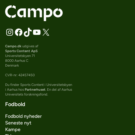
Campo.dk
udgives af
Sports Content ApS
Universitetsbyen 71
8000 Aarhus C
Denmark
CVR-nr: 42457450
Du finder Sports Content i Universitetsbyen
i Aarhus hos
Partnerhuset
. En del af Aarhus
Universitets forskningsfond.
Fodbold
Fodbold nyheder
Seneste nyt
Kampe