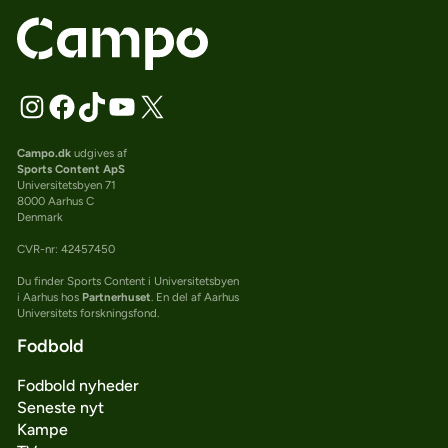
Campo.dk
udgives af
Sports Content ApS
Universitetsbyen 71
8000 Aarhus C
Denmark
CVR-nr: 42457450
Du finder Sports Content i Universitetsbyen
i Aarhus hos
Partnerhuset
. En del af Aarhus
Universitets forskningsfond.
Fodbold
Fodbold nyheder
Seneste nyt
Kampe