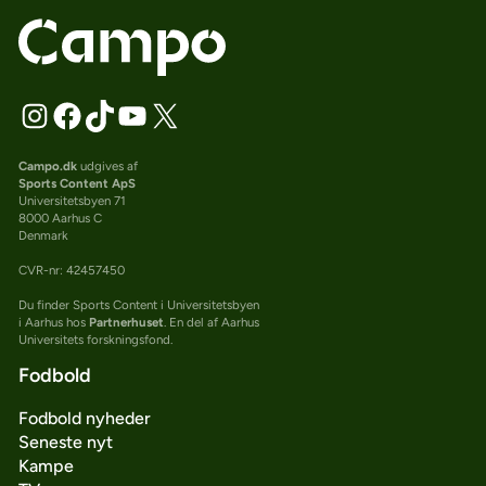
Campo.dk
udgives af
Sports Content ApS
Universitetsbyen 71
8000 Aarhus C
Denmark
CVR-nr: 42457450
Du finder Sports Content i Universitetsbyen
i Aarhus hos
Partnerhuset
. En del af Aarhus
Universitets forskningsfond.
Fodbold
Fodbold nyheder
Seneste nyt
Kampe