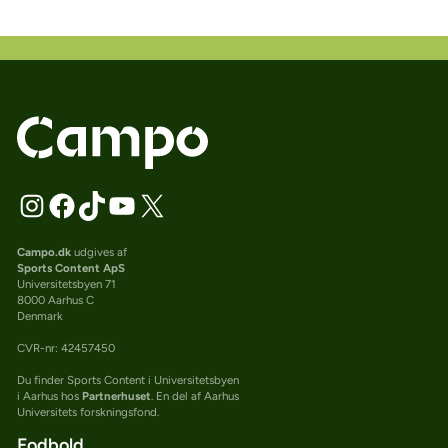
Campo.dk
udgives af
Sports Content ApS
Universitetsbyen 71
8000 Aarhus C
Denmark
CVR-nr: 42457450
Du finder Sports Content i Universitetsbyen
i Aarhus hos
Partnerhuset
. En del af Aarhus
Universitets forskningsfond.
Fodbold