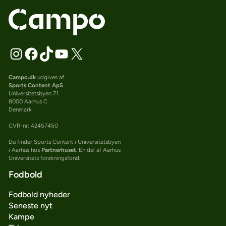
Campo.dk
udgives af
Sports Content ApS
Universitetsbyen 71
8000 Aarhus C
Denmark
CVR-nr: 42457450
Du finder Sports Content i Universitetsbyen
i Aarhus hos
Partnerhuset
. En del af Aarhus
Universitets forskningsfond.
Fodbold
Fodbold nyheder
Seneste nyt
Kampe