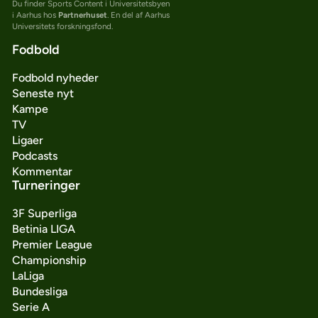
Du finder Sports Content i Universitetsbyen
i Aarhus hos
Partnerhuset
. En del af Aarhus
Universitets forskningsfond.
Fodbold
Fodbold nyheder
Seneste nyt
Kampe
TV
Ligaer
Podcasts
Kommentar
Turneringer
3F Superliga
Betinia LIGA
Premier League
Championship
LaLiga
Bundesliga
Serie A