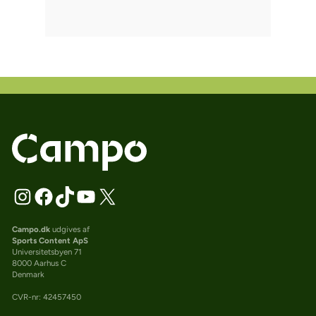
Campo.dk
udgives af
Sports Content ApS
Universitetsbyen 71
8000 Aarhus C
Denmark
CVR-nr: 42457450