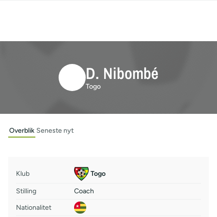
D. Nibombé
Togo
Overblik
Seneste nyt
Klub
Togo
Stilling
Coach
Nationalitet