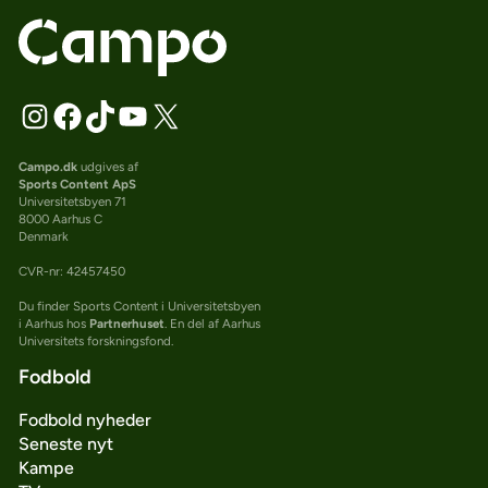
Campo.dk
udgives af
Sports Content ApS
Universitetsbyen 71
8000 Aarhus C
Denmark
CVR-nr: 42457450
Du finder Sports Content i Universitetsbyen
i Aarhus hos
Partnerhuset
. En del af Aarhus
Universitets forskningsfond.
Fodbold
Fodbold nyheder
Seneste nyt
Kampe