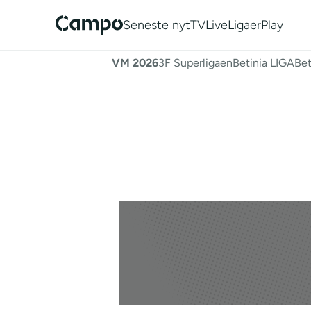
Seneste nyt
TV
Live
Ligaer
Play
VM 2026
3F Superligaen
Betinia LIGA
Bet