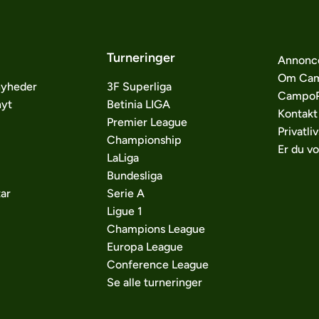
Turneringer
Annonc
Om Cam
nyheder
3F Superliga
CampoP
nyt
Betinia LIGA
Kontakt
Premier League
Privatliv
Championship
Er du v
LaLiga
Bundesliga
ar
Serie A
Ligue 1
Champions League
Europa League
Conference League
Se alle turneringer