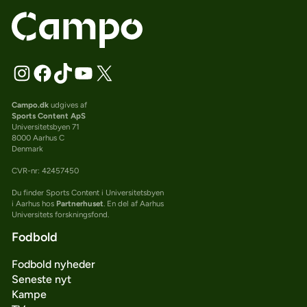
Campo.dk
udgives af
Sports Content ApS
Universitetsbyen 71
8000 Aarhus C
Denmark
CVR-nr: 42457450
Du finder Sports Content i Universitetsbyen
i Aarhus hos
Partnerhuset
. En del af Aarhus
Universitets forskningsfond.
Fodbold
Fodbold nyheder
Seneste nyt
Kampe