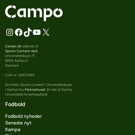
Campo.dk
udgives af
Sports Content ApS
Universitetsbyen 71
8000 Aarhus C
Denmark
CVR-nr: 42457450
Du finder Sports Content i Universitetsbyen
i Aarhus hos
Partnerhuset
. En del af Aarhus
Universitets forskningsfond.
Fodbold
Fodbold nyheder
Seneste nyt
Kampe