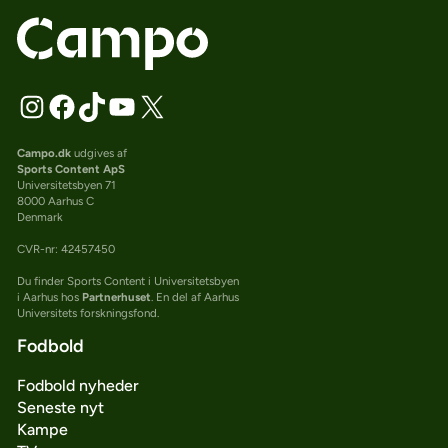
Campo.dk
udgives af
Sports Content ApS
Universitetsbyen 71
8000 Aarhus C
Denmark
CVR-nr: 42457450
Du finder Sports Content i Universitetsbyen
i Aarhus hos
Partnerhuset
. En del af Aarhus
Universitets forskningsfond.
Fodbold
Fodbold nyheder
Seneste nyt
Kampe