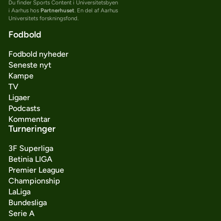
Du finder Sports Content i Universitetsbyen
i Aarhus hos
Partnerhuset
. En del af Aarhus
Universitets forskningsfond.
Fodbold
Fodbold nyheder
Seneste nyt
Kampe
TV
Ligaer
Podcasts
Kommentar
Turneringer
3F Superliga
Betinia LIGA
Premier League
Championship
LaLiga
Bundesliga
Serie A