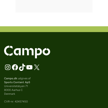
Campo.dk
udgives af
Sports Content ApS
Universitetsbyen 71
8000 Aarhus C
Denmark
CVR-nr: 42457450