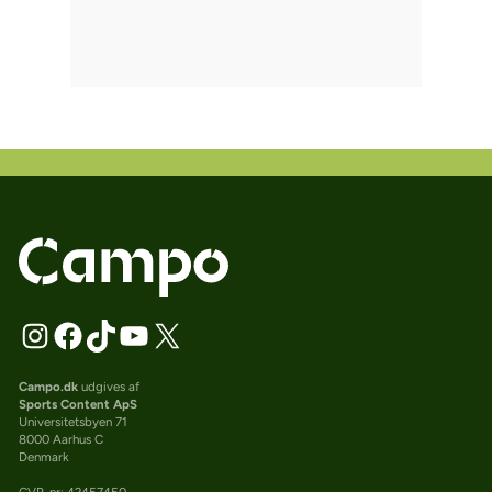
Campo.dk
udgives af
Sports Content ApS
Universitetsbyen 71
8000 Aarhus C
Denmark
CVR-nr: 42457450