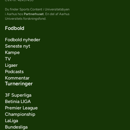
Du finder Sports Content i Universitetsbyen
i Aarhus hos
Partnerhuset
. En del af Aarhus
Universitets forskningsfond.
Fodbold
Fodbold nyheder
Seneste nyt
Kampe
TV
Ligaer
Podcasts
Kommentar
Turneringer
3F Superliga
Betinia LIGA
Premier League
Championship
LaLiga
Bundesliga