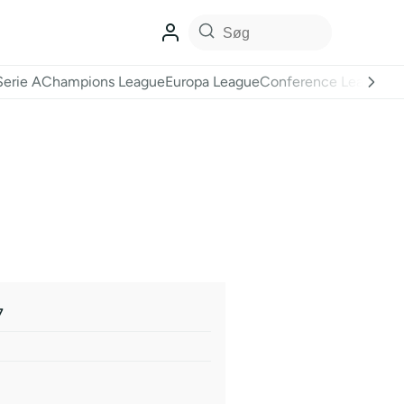
Serie A
Champions League
Europa League
Conference League
7