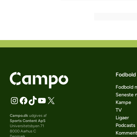
Fodbold
Fodbold 
Seneste 
Kampe
TV
Campo.dk
udgives af
Ligaer
Sports Content ApS
Podcasts
Universitetsbyen 71
8000 Aarhus C
Komment
Denmark