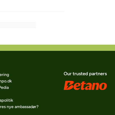
Our trusted partners
ering
po.dk
edia
spolitik
ores nye ambassadør?