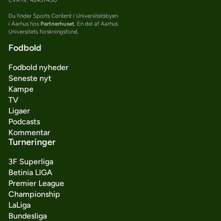
Du finder Sports Content i Universitetsbyen
i Aarhus hos
Partnerhuset
. En del af Aarhus
Universitets forskningsfond.
Fodbold
Fodbold nyheder
Seneste nyt
Kampe
TV
Ligaer
Podcasts
Kommentar
Turneringer
3F Superliga
Betinia LIGA
Premier League
Championship
LaLiga
Bundesliga