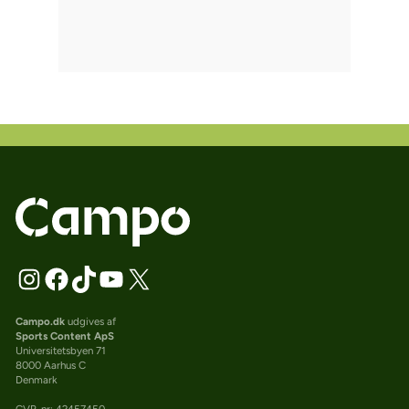
Campo.dk
udgives af
Sports Content ApS
Universitetsbyen 71
8000 Aarhus C
Denmark
CVR-nr: 42457450