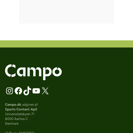
Campo.dk
udgives af
Sports Content ApS
Universitetsbyen 71
8000 Aarhus C
Denmark
CVR-nr: 42457450