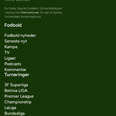
Du finder Sports Content i Universitetsbyen
i Aarhus hos
Partnerhuset
. En del af Aarhus
Universitets forskningsfond.
Fodbold
Fodbold nyheder
Seneste nyt
Kampe
TV
Ligaer
Podcasts
Kommentar
Turneringer
3F Superliga
Betinia LIGA
Premier League
Championship
LaLiga
Bundesliga