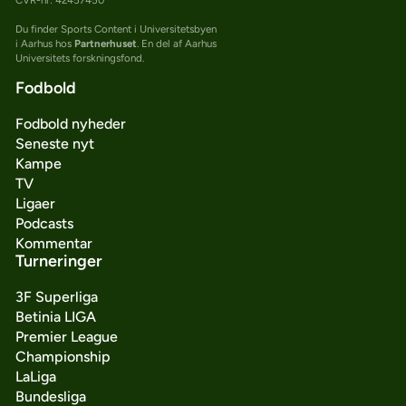
Du finder Sports Content i Universitetsbyen
i Aarhus hos
Partnerhuset
. En del af Aarhus
Universitets forskningsfond.
Fodbold
Fodbold nyheder
Seneste nyt
Kampe
TV
Ligaer
Podcasts
Kommentar
Turneringer
3F Superliga
Betinia LIGA
Premier League
Championship
LaLiga
Bundesliga