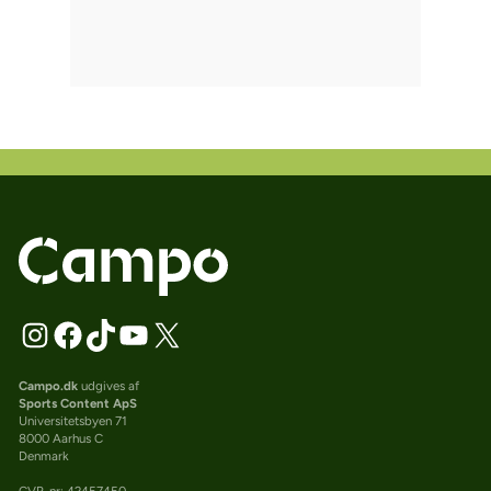
Campo.dk
udgives af
Sports Content ApS
Universitetsbyen 71
8000 Aarhus C
Denmark
CVR-nr: 42457450