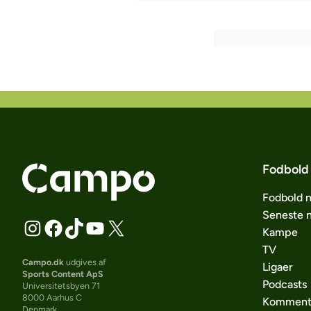
Fodbold
Fodbold 
Seneste 
Kampe
TV
Campo.dk
udgives af
Ligaer
Sports Content ApS
Podcasts
Universitetsbyen 71
8000 Aarhus C
Komment
Denmark