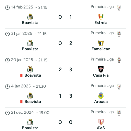
Primeira Liga
14 feb 2025
-
21.15
0
1
Boavista
Estrela
Primeira Liga
31 jan 2025
-
21.15
0
2
Boavista
Famalicao
Primeira Liga
20 jan 2025
-
21.15
2
3
Boavista
Casa Pia
Primeira Liga
4 jan 2025
-
21.30
1
3
Boavista
Arouca
Primeira Liga
21 dec 2024
-
19.00
0
0
Boavista
AVS