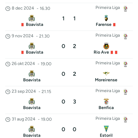
Primeira Liga
8 dec 2024
-
16.30
1
1
Boavista
Farense
Primeira Liga
9 nov 2024
-
21.30
0
2
Boavista
Rio Ave
Primeira Liga
26 okt 2024
-
19.00
0
2
Boavista
Moreirense
Primeira Liga
23 sep 2024
-
21.15
0
3
Boavista
Benfica
Primeira Liga
31 aug 2024
-
19.00
0
0
Boavista
Estoril