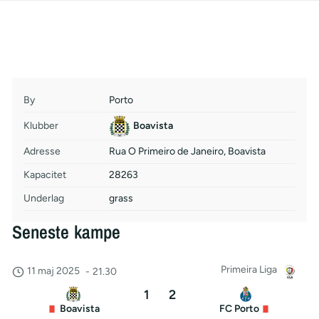
By
Porto
Klubber
Boavista
Adresse
Rua O Primeiro de Janeiro, Boavista
Kapacitet
28263
Underlag
grass
Seneste kampe
Primeira Liga
11 maj 2025
-
21.30
1
2
Boavista
FC Porto