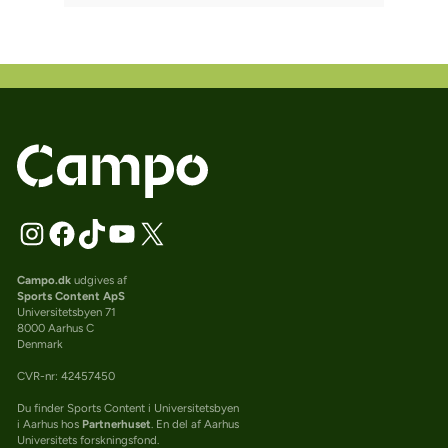
Campo.dk
udgives af
Sports Content ApS
Universitetsbyen 71
8000 Aarhus C
Denmark
CVR-nr: 42457450
Du finder Sports Content i Universitetsbyen
i Aarhus hos
Partnerhuset
. En del af Aarhus
Universitets forskningsfond.