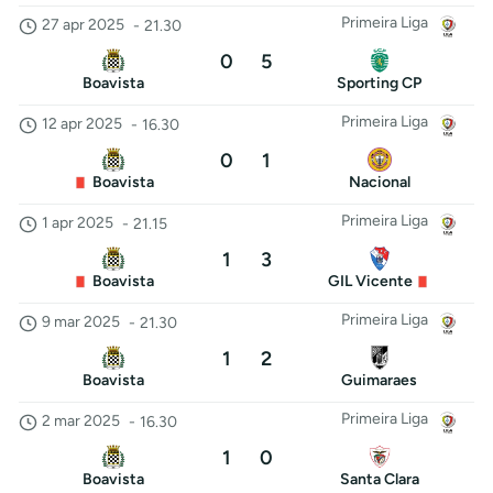
Primeira Liga
27 apr 2025
-
21.30
0
5
Boavista
Sporting CP
Primeira Liga
12 apr 2025
-
16.30
0
1
Boavista
Nacional
Primeira Liga
1 apr 2025
-
21.15
1
3
Boavista
GIL Vicente
Primeira Liga
9 mar 2025
-
21.30
1
2
Boavista
Guimaraes
Primeira Liga
2 mar 2025
-
16.30
1
0
Boavista
Santa Clara