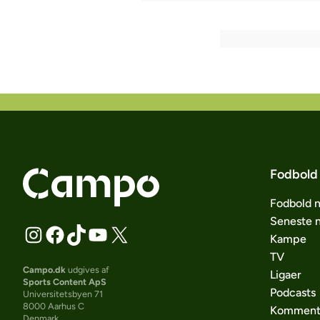
Fodbold
Fodbold 
Seneste 
Kampe
TV
Campo.dk
udgives af
Ligaer
Sports Content ApS
Podcasts
Universitetsbyen 71
8000 Aarhus C
Komment
Denmark