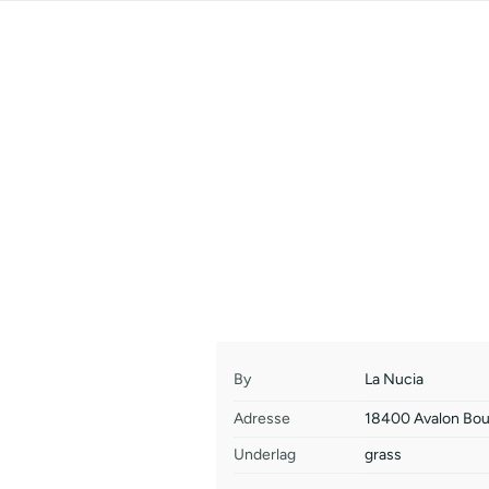
By
La Nucia
Adresse
18400 Avalon Boul
Underlag
grass