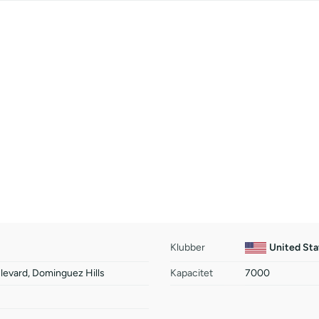
Klubber
United St
evard, Dominguez Hills
Kapacitet
7000