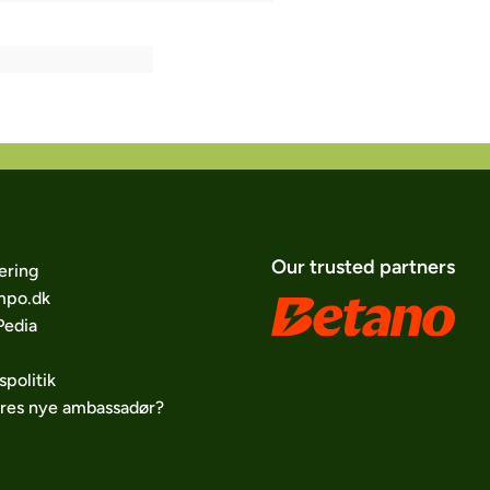
Our trusted partners
ering
po.dk
edia
spolitik
ores nye ambassadør?