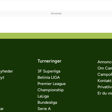
Turneringer
Annonc
Om Cam
nyheder
3F Superliga
CampoP
nyt
Betinia LIGA
Kontakt
Premier League
Privatliv
Championship
Er du v
LaLiga
Bundesliga
ar
Serie A