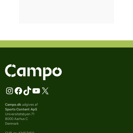
Campo.dk
udgives af
Sports Content ApS
Universitetsbyen 71
8000 Aarhus C
Denmark
CVR-nr: 42457450