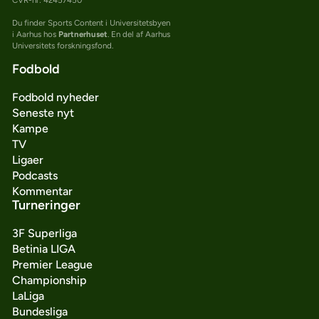
Du finder Sports Content i Universitetsbyen
i Aarhus hos
Partnerhuset
. En del af Aarhus
Universitets forskningsfond.
Fodbold
Fodbold nyheder
Seneste nyt
Kampe
TV
Ligaer
Podcasts
Kommentar
Turneringer
3F Superliga
Betinia LIGA
Premier League
Championship
LaLiga
Bundesliga