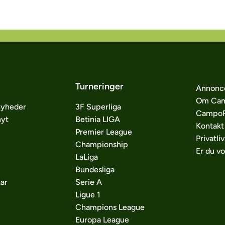
Turneringer
Annonc
Om Cam
nyheder
3F Superliga
CampoP
nyt
Betinia LIGA
Kontakt
Premier League
Privatliv
Championship
Er du v
LaLiga
Bundesliga
ar
Serie A
Ligue 1
Champions League
Europa League