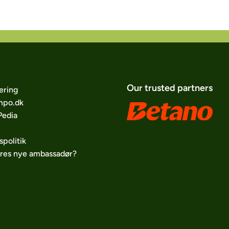
Our trusted partners
ering
po.dk
edia
spolitik
ores nye ambassadør?