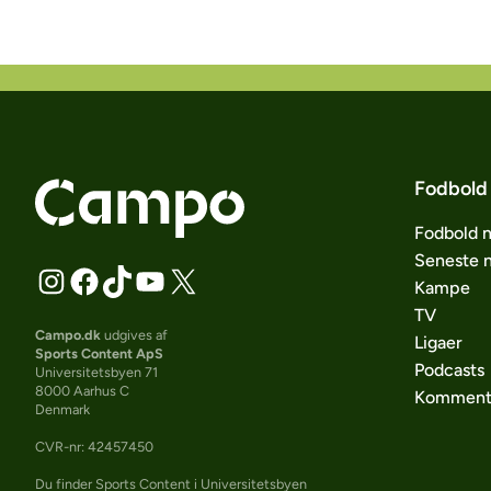
Fodbold
Fodbold 
Seneste 
Kampe
TV
Campo.dk
udgives af
Ligaer
Sports Content ApS
Podcasts
Universitetsbyen 71
8000 Aarhus C
Komment
Denmark
CVR-nr: 42457450
Du finder Sports Content i Universitetsbyen