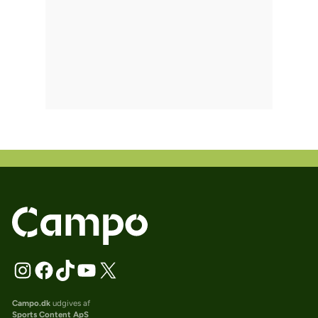
Campo.dk
udgives af
Sports Content ApS