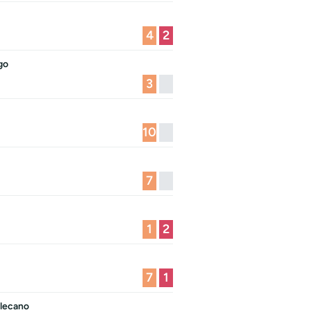
4
2
go
3
10
7
1
2
7
1
llecano