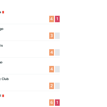
a
4
1
igo
3
is
4
go
4
c Club
2
l
6
1