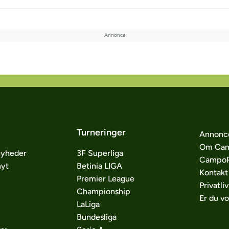
Turneringer
Annonc
Om Cam
nyheder
3F Superliga
CampoP
nyt
Betinia LIGA
Kontakt
Premier League
Privatliv
Championship
Er du v
LaLiga
Bundesliga