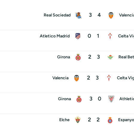
3
4
Real Sociedad
Valenci
0
1
Atletico Madrid
Celta V
2
3
Girona
Real Bet
2
3
Valencia
Celta Vi
3
0
Girona
Athleti
2
2
Elche
Espanyo