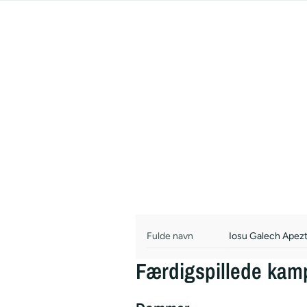
Fulde navn
Iosu Galech Apez
Færdigspillede kam