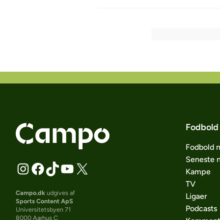
Fodbold
Fodbold 
Seneste 
Kampe
TV
Campo.dk
udgives af
Ligaer
Sports Content ApS
Podcasts
Universitetsbyen 71
8000 Aarhus C