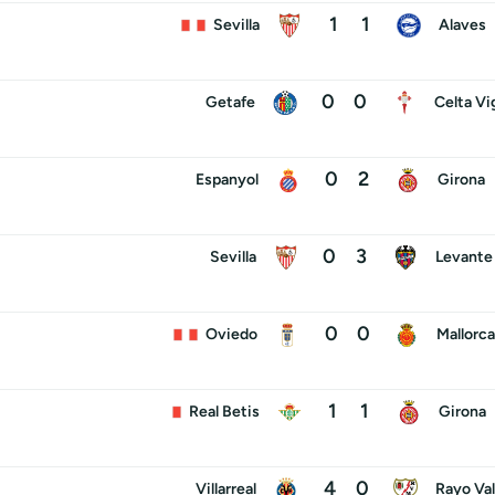
1
1
Sevilla
Alaves
0
0
Getafe
Celta Vi
0
2
Espanyol
Girona
0
3
Sevilla
Levante
0
0
Oviedo
Mallorca
1
1
Real Betis
Girona
4
0
Villarreal
Rayo Va