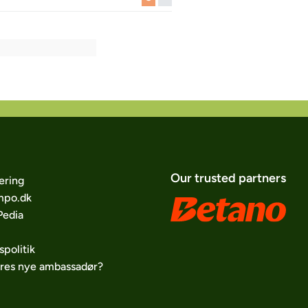
Our trusted partners
ering
po.dk
edia
spolitik
ores nye ambassadør?