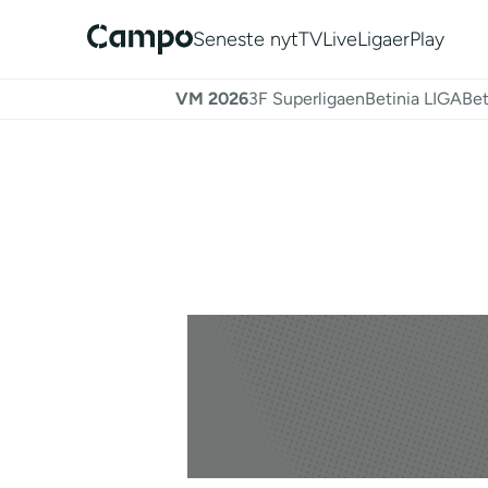
Seneste nyt
TV
Live
Ligaer
Play
VM 2026
3F Superligaen
Betinia LIGA
Bet