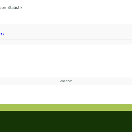
son
Statistik
nsk