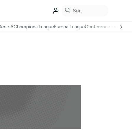
Serie A
Champions League
Europa League
Conference League