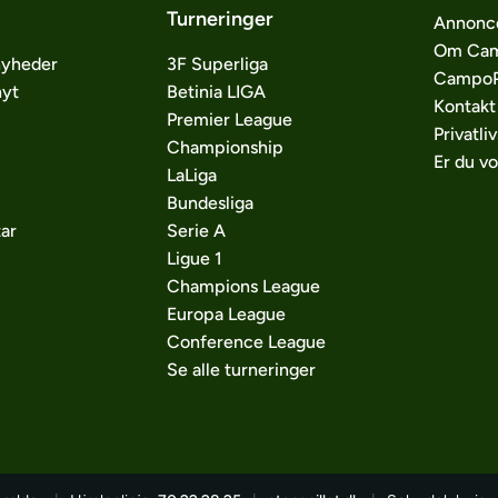
Turneringer
Annonc
Om Cam
nyheder
3F Superliga
CampoP
nyt
Betinia LIGA
Kontakt
Premier League
Privatliv
Championship
Er du v
LaLiga
Bundesliga
ar
Serie A
Ligue 1
Champions League
Europa League
Conference League
Se alle turneringer