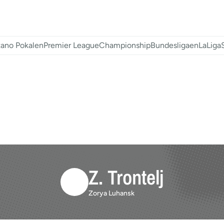
ano Pokalen
Premier League
Championship
Bundesligaen
LaLiga
Z. Trontelj
Zorya Luhansk