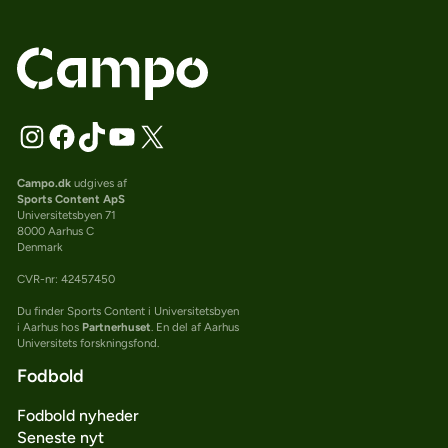
Campo.dk
udgives af
Sports Content ApS
Universitetsbyen 71
8000 Aarhus C
Denmark
CVR-nr: 42457450
Du finder Sports Content i Universitetsbyen
i Aarhus hos
Partnerhuset
. En del af Aarhus
Universitets forskningsfond.
Fodbold
Fodbold nyheder
Seneste nyt