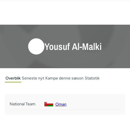
Yousuf Al-Malki
Overblik
Seneste nyt
Kampe denne sæson
Statistik
National Team
Oman