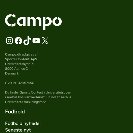
Campo.dk
udgives af
Sports Content ApS
Universitetsbyen 71
8000 Aarhus C
Denmark
CVR-nr: 42457450
Du finder Sports Content i Universitetsbyen
i Aarhus hos
Partnerhuset
. En del af Aarhus
Universitets forskningsfond.
Fodbold
Fodbold nyheder
Seneste nyt