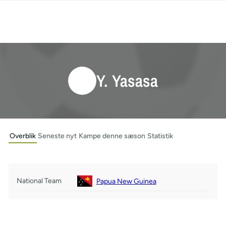
Y. Yasasa
Overblik
Seneste nyt
Kampe denne sæson
Statistik
National Team
Papua New Guinea