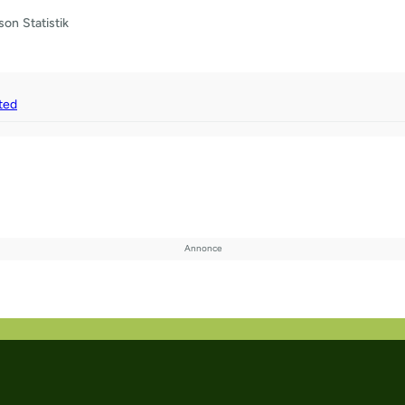
son
Statistik
ted