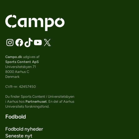
Campo.dk
udgives af
Sports Content ApS
Universitetsbyen 71
8000 Aarhus C
Denmark
CVR-nr: 42457450
Du finder Sports Content i Universitetsbyen
i Aarhus hos
Partnerhuset
. En del af Aarhus
Universitets forskningsfond.
Fodbold
Fodbold nyheder
Seneste nyt