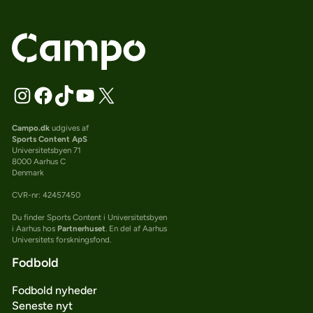
Campo.dk
udgives af
Sports Content ApS
Universitetsbyen 71
8000 Aarhus C
Denmark
CVR-nr: 42457450
Du finder Sports Content i Universitetsbyen
i Aarhus hos
Partnerhuset
. En del af Aarhus
Universitets forskningsfond.
Fodbold
Fodbold nyheder
Seneste nyt