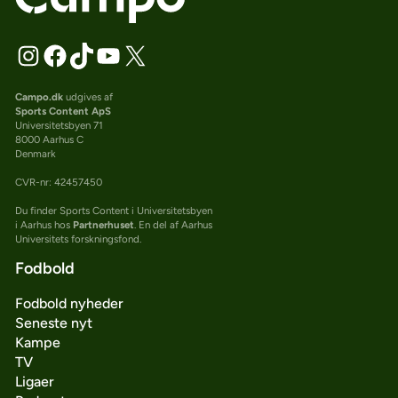
Campo.dk
udgives af
Sports Content ApS
Universitetsbyen 71
8000 Aarhus C
Denmark
CVR-nr: 42457450
Du finder Sports Content i Universitetsbyen
i Aarhus hos
Partnerhuset
. En del af Aarhus
Universitets forskningsfond.
Fodbold
Fodbold nyheder
Seneste nyt
Kampe
TV
Ligaer