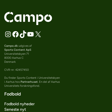
Campo.dk
udgives af
Sports Content ApS
Universitetsbyen 71
8000 Aarhus C
Denmark
CVR-nr: 42457450
Du finder Sports Content i Universitetsbyen
i Aarhus hos
Partnerhuset
. En del af Aarhus
Universitets forskningsfond.
Fodbold
Fodbold nyheder
Seneste nyt