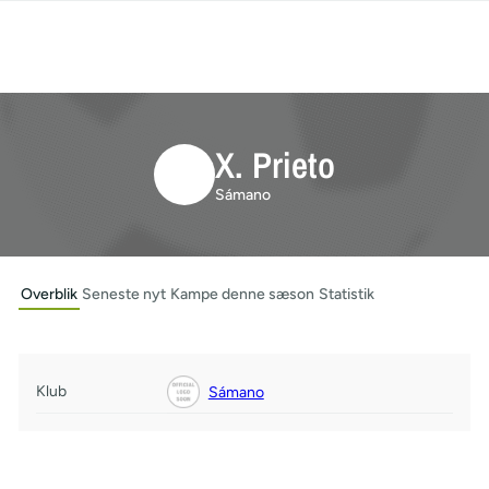
X. Prieto
Sámano
Overblik
Seneste nyt
Kampe denne sæson
Statistik
Klub
Sámano