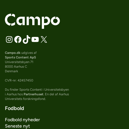
Campo.dk
udgives af
Sports Content ApS
Universitetsbyen 71
8000 Aarhus C
Denmark
CVR-nr: 42457450
Du finder Sports Content i Universitetsbyen
i Aarhus hos
Partnerhuset
. En del af Aarhus
Universitets forskningsfond.
Fodbold
Fodbold nyheder
Seneste nyt