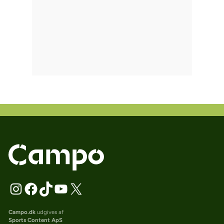
Campo.dk
udgives af
Sports Content ApS