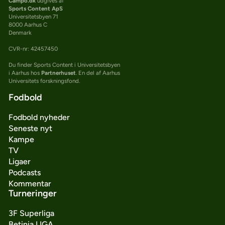
Campo.dk
udgives af
Sports Content ApS
Universitetsbyen 71
8000 Aarhus C
Denmark
CVR-nr: 42457450
Du finder Sports Content i Universitetsbyen
i Aarhus hos
Partnerhuset
. En del af Aarhus
Universitets forskningsfond.
Fodbold
Fodbold nyheder
Seneste nyt
Kampe
TV
Ligaer
Podcasts
Kommentar
Turneringer
3F Superliga
Betinia LIGA