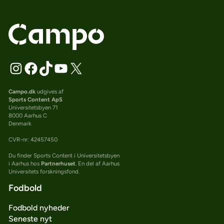
Campo.dk
udgives af
Sports Content ApS
Universitetsbyen 71
8000 Aarhus C
Denmark
CVR-nr: 42457450
Du finder Sports Content i Universitetsbyen
i Aarhus hos
Partnerhuset
. En del af Aarhus
Universitets forskningsfond.
Fodbold
Fodbold nyheder
Seneste nyt