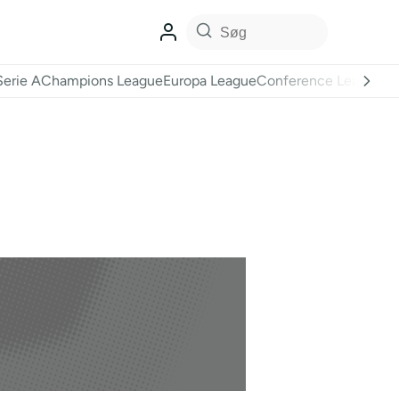
Serie A
Champions League
Europa League
Conference League