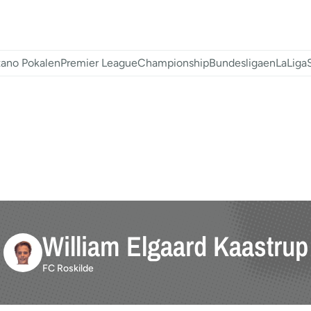
ano Pokalen
Premier League
Championship
Bundesligaen
LaLiga
William Elgaard Kaastrup
FC Roskilde