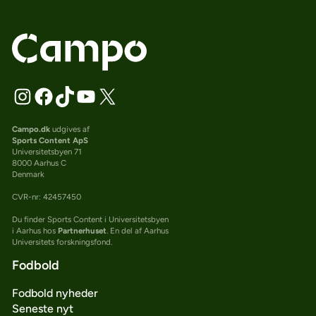
Campo.dk
udgives af
Sports Content ApS
Universitetsbyen 71
8000 Aarhus C
Denmark
CVR-nr: 42457450
Du finder Sports Content i Universitetsbyen
i Aarhus hos
Partnerhuset
. En del af Aarhus
Universitets forskningsfond.
Fodbold
Fodbold nyheder
Seneste nyt