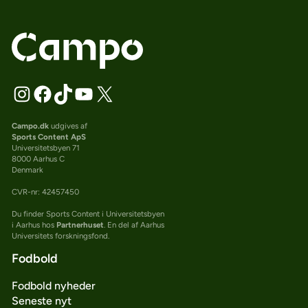
Campo.dk
udgives af
Sports Content ApS
Universitetsbyen 71
8000 Aarhus C
Denmark
CVR-nr: 42457450
Du finder Sports Content i Universitetsbyen
i Aarhus hos
Partnerhuset
. En del af Aarhus
Universitets forskningsfond.
Fodbold
Fodbold nyheder
Seneste nyt