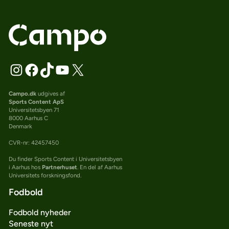
Campo.dk
udgives af
Sports Content ApS
Universitetsbyen 71
8000 Aarhus C
Denmark
CVR-nr: 42457450
Du finder Sports Content i Universitetsbyen
i Aarhus hos
Partnerhuset
. En del af Aarhus
Universitets forskningsfond.
Fodbold
Fodbold nyheder
Seneste nyt