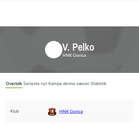
V. Pelko
HNK Gorica
Overblik
Seneste nyt
Kampe denne sæson
Statistik
Klub
HNK Gorica