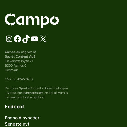
Campo.dk
udgives af
Sports Content ApS
Universitetsbyen 71
8000 Aarhus C
Denmark
CVR-nr: 42457450
Du finder Sports Content i Universitetsbyen
i Aarhus hos
Partnerhuset
. En del af Aarhus
Universitets forskningsfond.
Fodbold
Fodbold nyheder
Seneste nyt