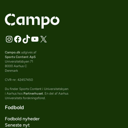
Campo.dk
udgives af
Sports Content ApS
Universitetsbyen 71
8000 Aarhus C
Denmark
CVR-nr: 42457450
Du finder Sports Content i Universitetsbyen
i Aarhus hos
Partnerhuset
. En del af Aarhus
Universitets forskningsfond.
Fodbold
Fodbold nyheder
Seneste nyt