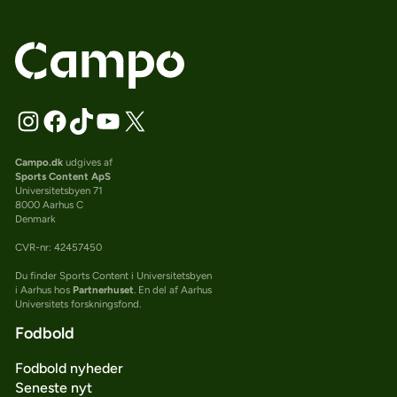
Campo.dk
udgives af
Sports Content ApS
Universitetsbyen 71
8000 Aarhus C
Denmark
CVR-nr: 42457450
Du finder Sports Content i Universitetsbyen
i Aarhus hos
Partnerhuset
. En del af Aarhus
Universitets forskningsfond.
Fodbold
Fodbold nyheder
Seneste nyt