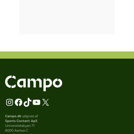
Campo.dk
udgives af
Sports Content ApS
Universitetsbyen 71
8000 Aarhus C