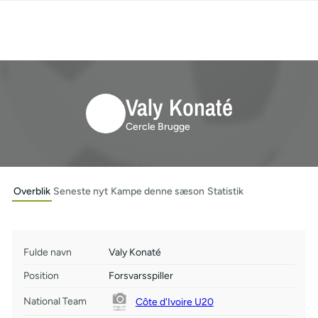
Valy Konaté
Cercle Brugge
Overblik
Seneste nyt
Kampe denne sæson
Statistik
Fulde navn
Valy Konaté
Position
Forsvarsspiller
National Team
Côte d'Ivoire U20