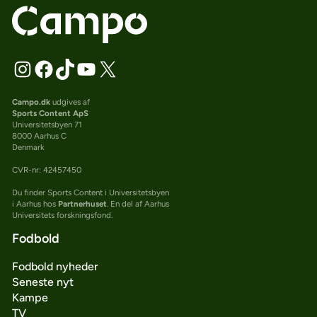
Campo.dk
udgives af
Sports Content ApS
Universitetsbyen 71
8000 Aarhus C
Denmark
CVR-nr: 42457450
Du finder Sports Content i Universitetsbyen
i Aarhus hos
Partnerhuset
. En del af Aarhus
Universitets forskningsfond.
Fodbold
Fodbold nyheder
Seneste nyt
Kampe
TV