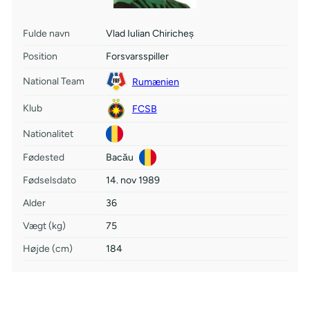
Fulde navn
Vlad Iulian Chiricheș
Position
Forsvarsspiller
National Team
Rumænien
Klub
FCSB
Nationalitet
Fødested
Bacău
Fødselsdato
14. nov 1989
Alder
36
Vægt (kg)
75
Højde (cm)
184