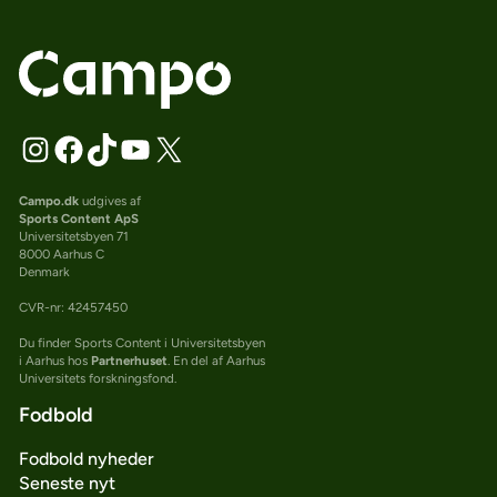
Campo.dk
udgives af
Sports Content ApS
Universitetsbyen 71
8000 Aarhus C
Denmark
CVR-nr: 42457450
Du finder Sports Content i Universitetsbyen
i Aarhus hos
Partnerhuset
. En del af Aarhus
Universitets forskningsfond.
Fodbold
Fodbold nyheder
Seneste nyt