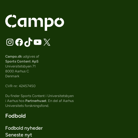
Campo.dk
udgives af
Sports Content ApS
Universitetsbyen 71
8000 Aarhus C
Denmark
CVR-nr: 42457450
Du finder Sports Content i Universitetsbyen
i Aarhus hos
Partnerhuset
. En del af Aarhus
Universitets forskningsfond.
Fodbold
Fodbold nyheder
Seneste nyt