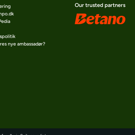
Our trusted partners
ering
po.dk
edia
spolitik
ores nye ambassadør?