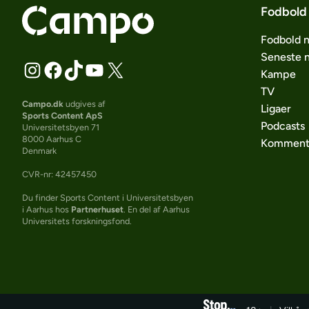
Fodbold
Fodbold 
Seneste 
Kampe
TV
Campo.dk
udgives af
Ligaer
Sports Content ApS
Podcasts
Universitetsbyen 71
8000 Aarhus C
Komment
Denmark
CVR-nr: 42457450
Du finder Sports Content i Universitetsbyen
i Aarhus hos
Partnerhuset
. En del af Aarhus
Universitets forskningsfond.