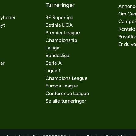
Turneringer
Annonc
Om Cam
nyheder
3F Superliga
CampoP
nyt
Betinia LIGA
Kontakt
Premier League
Privatliv
Championship
Er du v
LaLiga
Bundesliga
ar
Serie A
Ligue 1
Champions League
Europa League
Conference League
Se alle turneringer